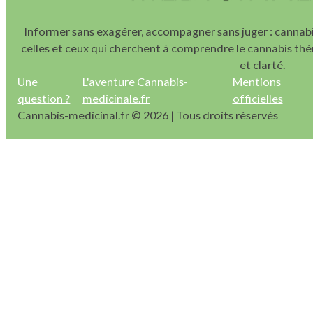
Informer sans exagérer, accompagner sans juger : cannabi
celles et ceux qui cherchent à comprendre le cannabis thé
et clarté.
Une
L'aventure Cannabis-
Mentions
question ?
medicinale.fr
officielles
Cannabis-medicinal.fr © 2026 | Tous droits réservés